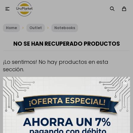

Home
Outlet
Notebooks
NO SE HAN RECUPERADO PRODUCTOS
¡Lo sentimos! No hay productos en esta
sección.
Inténtalo nuevamente con otros criterios de filtrado o busca en

otras secciones de nuestro catálogo.
Filtrando por:
Notebooks
Núcleos procesador:
6 Núcleos
Quitar filtros
Te recomendamos quitar: