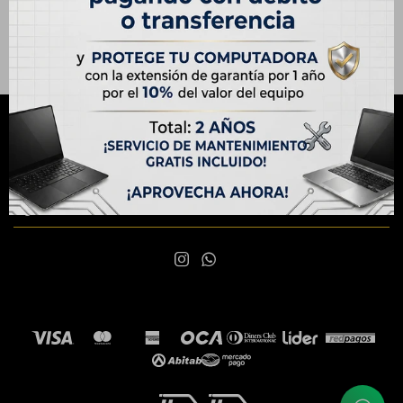
Núcleos procesador:
6 Núcleos
NEWSLETTER
¡Suscribite y recibí todas nuestras novedades!
SUSCRIBIRME

