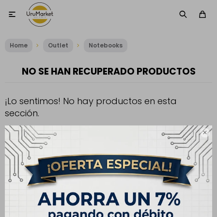

Home
Outlet
Notebooks
NO SE HAN RECUPERADO PRODUCTOS
¡Lo sentimos! No hay productos en esta
sección.
Inténtalo nuevamente con otros criterios de filtrado o busca en

otras secciones de nuestro catálogo.
Filtrando por:
Notebooks
Frecuencia RAM:
5200 MHz (DDR5)
Quitar filtros
Te recomendamos quitar: