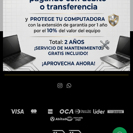
Frecuencia RAM:
5200 MHz (DDR5)
NEWSLETTER
¡Suscribite y recibí todas nuestras novedades!
SUSCRIBIRME

