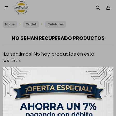

Home
Outlet
Celulares
NO SE HAN RECUPERADO PRODUCTOS
¡Lo sentimos! No hay productos en esta
sección.
Inténtalo nuevamente con otros criterios de filtrado o busca en

otras secciones de nuestro catálogo.
Filtrando por:
Celulares
Modelo:
iPhone XS Max
Te recomendamos quitar:
Quitar filtros
Modelo:
iPhone XS Max