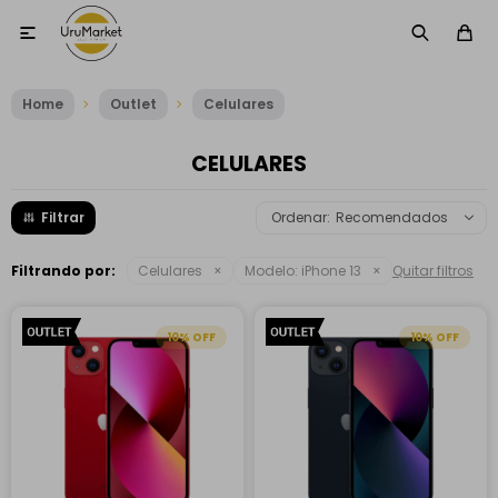

Home
Outlet
Celulares
CELULARES
Recomendados
Filtrando por:
Celulares
Modelo:
iPhone 13
Quitar filtros
10
10