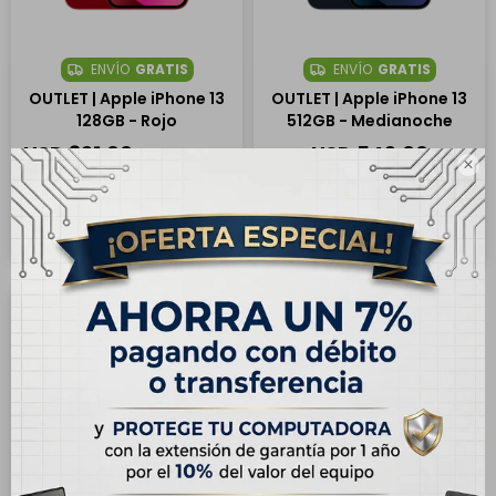
ENVÍO
GRATIS
ENVÍO
GRATIS
OUTLET | Apple iPhone 13
OUTLET | Apple iPhone 13
128GB - Rojo
512GB - Medianoche
USD
391,00
USD
549,00
USD
435,00

USD
610,00
Hasta en 12 cuotas de
Hasta en 12 cuotas de
USD 32.59
USD 45.75
27