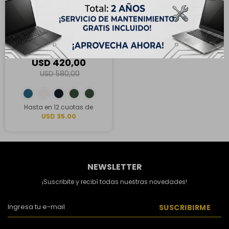
ENVÍO
GRATIS
OUTLET - Apple iPhone 13
128GB - Azul
USD
420,00
USD
580,00
Hasta en 12 cuotas de
USD 35.00
NEWSLETTER
¡Suscribite y recibí todas nuestras novedades!
SUSCRIBIRME