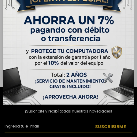
ENVÍO
GRATIS
OUTLET - Apple iPhone 14
Pro 256GB - Oro
USD
675,00
USD
1.199,00
Hasta en 12 cuotas de
USD 56.25
NEWSLETTER
¡Suscribite y recibí todas nuestras novedades!
SUSCRIBIRME