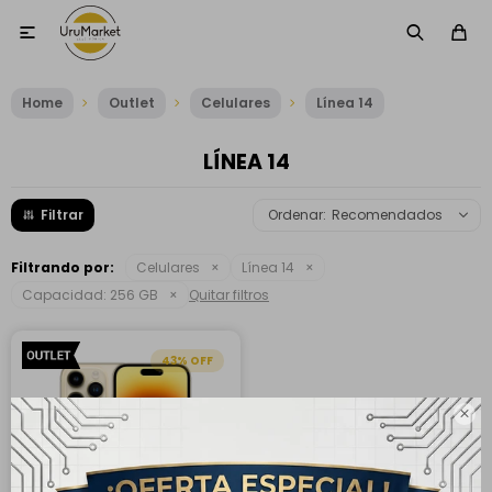

Home
Outlet
Celulares
Línea 14
LÍNEA 14
Recomendados
Filtrando por:
Celulares
Línea 14
Capacidad:
256 GB
Quitar filtros
43
