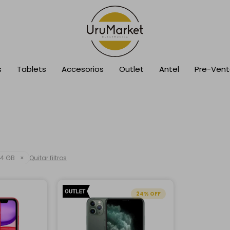
s
Tablets
Accesorios
Outlet
Antel
Pre-Ven
4 GB
Quitar filtros
24