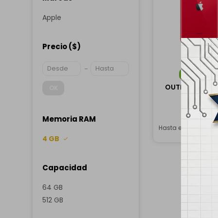
Apple
Precio
($)
ENVÍO
G
OUTLET - Apple
OK
64GB - R
USD
27
Memoria RAM
Hasta en 12 cuotas
4 GB
Capacidad
64 GB
512 GB