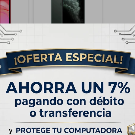
RATIS
ENVÍO
GRATIS
 iPhone 11
OUTLET - Apple iPhone 11 Pro
ojo
Max 512GB - Verde
Medianoche
5,00
USD
499,00
USD
659,00
 de
USD 22.92
Hasta en 12 cuotas de
USD 41.59