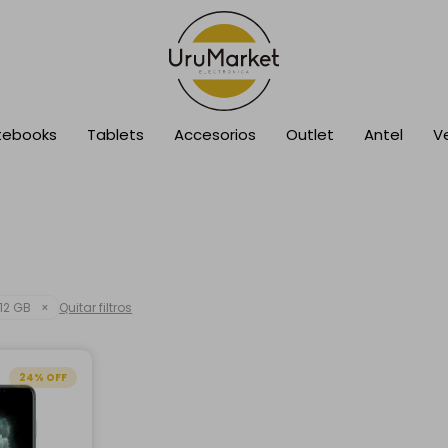
tebooks
Tablets
Accesorios
Outlet
Antel
V
12 GB
Quitar filtros
24