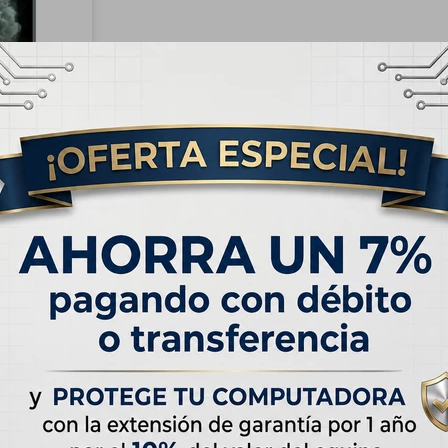
RATIS
Phone 11 Pro
 Verde
che
USD
659,00
 de
USD 41.59