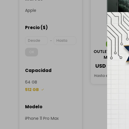
Apple
Precio
($)
ENVÍO
G
OUTLET - Apple i
OK
Max 512GB -
Mediano
USD
499,00
Capacidad
Hasta en 12 cuotas
64 GB
512 GB
Modelo
iPhone 11 Pro Max