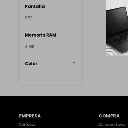
Pantalla
6.5"
Memoria RAM
4 GB
Color
EMPRESA
COMPRA
Contacto
Como comprar