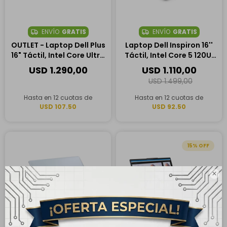
ENVÍO
GRATIS
ENVÍO
GRATIS
OUTLET - Laptop Dell Plus
Laptop Dell Inspiron 16''
16" Táctil, Intel Core Ultra
Táctil, Intel Core 5 120U,
7 258V, 32GB RAM, 1TB
16GB RAM, 1TB SSD
USD
1.290,00
USD
1.110,00
SSD
USD
1.499,00
Hasta en 12 cuotas de
Hasta en 12 cuotas de
USD 107.50
USD 92.50
15
