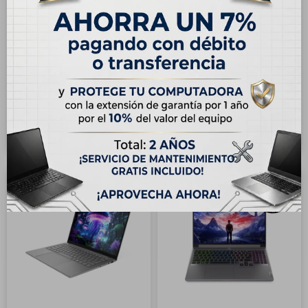
ENVÍO
GRATIS
ENVÍO
GRATIS
Laptop Dell Plus 16"
Notebook Laptop Lenovo
Táctil, Intel Core Ultra 7
IdeaPad Slim 5i 16" Táctil,
258V, 32GB RAM, 1TB SSD
Intel Core 7 240H, 16GB
USD
1.149,00
USD
985,00
RAM, 1TB SSD
USD
1.160,00
Hasta en 12 cuotas de
Hasta en 12 cuotas de
USD 95.75
USD 82.09
12
11