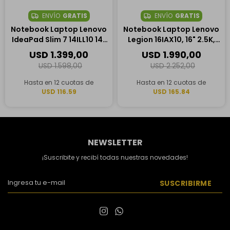
ENVÍO
GRATIS
ENVÍO
GRATIS
Notebook Laptop Lenovo
Notebook Laptop Lenovo
IdeaPad Slim 7 14ILL10 14"
Legion 16IAX10, 16" 2.5K,
OLED Táctil, Intel Core
Intel Core Ultra 9 275HX,
USD
1.399,00
USD
1.990,00
Ultra 7 258V, 32GB RAM,
32GB RAM, 1TB SSD,
USD
1.598,00
USD
2.252,00
1TB SSD
NVIDIA GeForce RTX 5060
8GB
Hasta en 12 cuotas de
Hasta en 12 cuotas de
USD 116.59
USD 165.84
NEWSLETTER
¡Suscribite y recibí todas nuestras novedades!
SUSCRIBIRME

