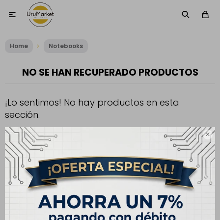

Home
Notebooks
NO SE HAN RECUPERADO PRODUCTOS
¡Lo sentimos! No hay productos en esta
sección.
Inténtalo nuevamente con otros criterios de filtrado o busca en

otras secciones de nuestro catálogo.
Filtrando por:
Resolución:
3840 x 2400