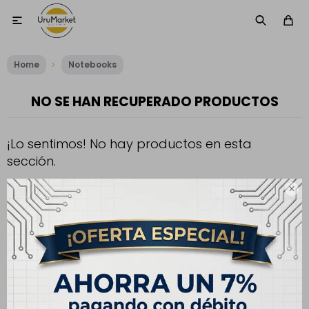

Home
Notebooks
NO SE HAN RECUPERADO PRODUCTOS
¡Lo sentimos! No hay productos en esta
sección.
Inténtalo nuevamente con otros criterios de filtrado o busca en

otras secciones de nuestro catálogo.
Filtrando por:
Resolución:
2880 x 1800