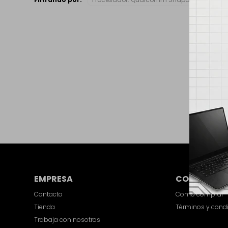
EMPRESA
COMPRA
Contacto
Como comprar
Tienda
Términos y cond
Trabaja con nosotros