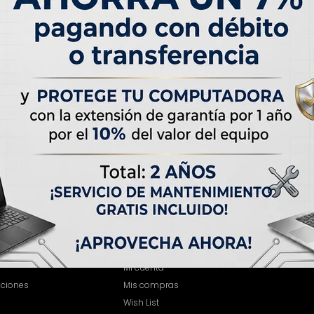
MI CUENTA
Mi cuenta
iciones
Mis compras
Wish List