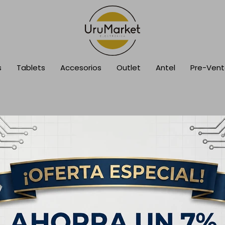
s
Tablets
Accesorios
Outlet
Antel
Pre-Ven
cción.
sca en otras secciones de nuestro catálogo.