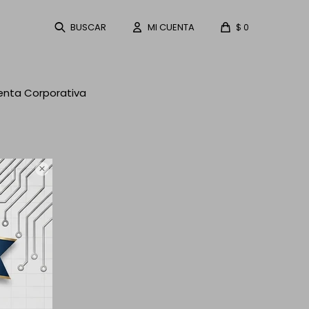
$
0
enta Corporativa
