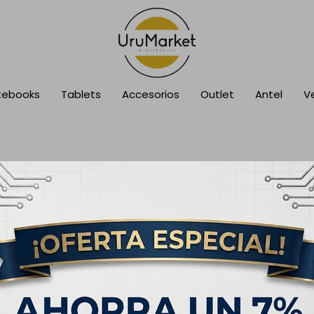
tebooks
Tablets
Accesorios
Outlet
Antel
V
cción.
sca en otras secciones de nuestro catálogo.