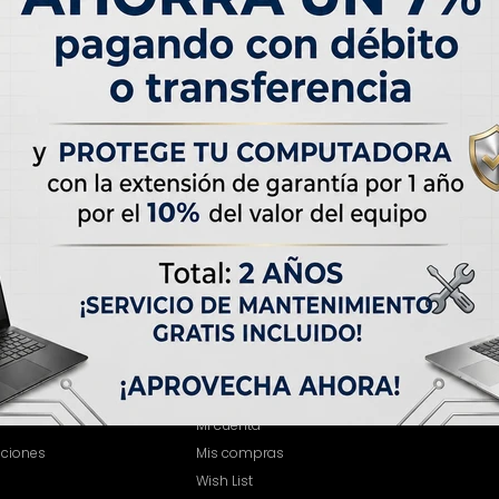
MI CUENTA
Mi cuenta
iciones
Mis compras
Wish List