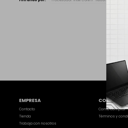
EMPRESA
COMPRA
Contacto
Como comprar
Tienda
Términos y cond
Trabaja con nosotros