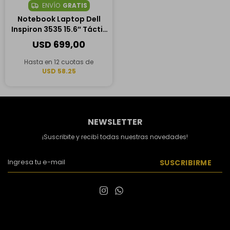
ENVÍO
GRATIS
Notebook Laptop Dell
Inspiron 3535 15.6″ Táctil,
AMD Ryzen 7 7730U, 16GB
USD
699,00
RAM, 512GB SSD
Hasta en 12 cuotas de
USD 58.25
NEWSLETTER
¡Suscribite y recibí todas nuestras novedades!
SUSCRIBIRME

