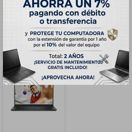
ENVÍO
GRATIS
ENVÍO
GRATIS
Notebook Laptop Dell
Notebook Laptop Dell
Inspiron 15.6″ Táctil, AMD
Inspiron 16" Táctil, AMD
Ryzen 7 7730U, 16GB RAM,
Ryzen 7 250, 16GB RAM,
USD
699,00
USD
990,00
512GB SSD
1TB SSD
Hasta en 12 cuotas de
Hasta en 12 cuotas de
USD 58.25
USD 82.50