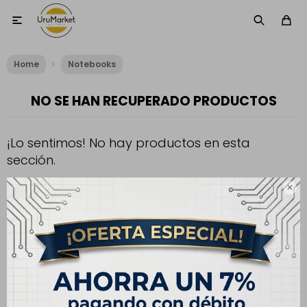

Home
Notebooks
NO SE HAN RECUPERADO PRODUCTOS
¡Lo sentimos! No hay productos en esta
sección.
Inténtalo nuevamente con otros criterios de filtrado o busca en

otras secciones de nuestro catálogo.
Filtrando por:
Generación:
Gen10