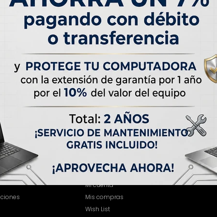
MI CUENTA
Mi cuenta
iciones
Mis compras
Wish List