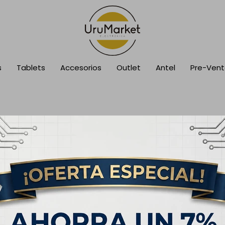
s
Tablets
Accesorios
Outlet
Antel
Pre-Ven
cción.
sca en otras secciones de nuestro catálogo.