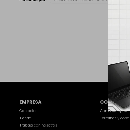
EMPRESA
COMPRA
Contacto
Como comprar
Tienda
Términos y cond
Trabaja con nosotros