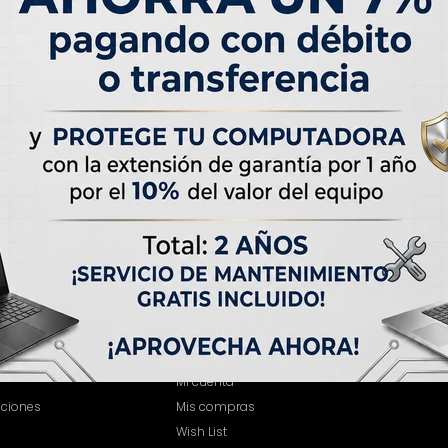
MI CUENTA
Mi cuenta
iciones
Mis compras
Wish List