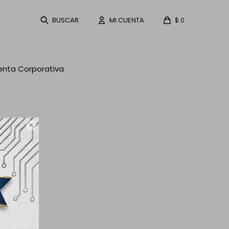
$
0
enta Corporativa
