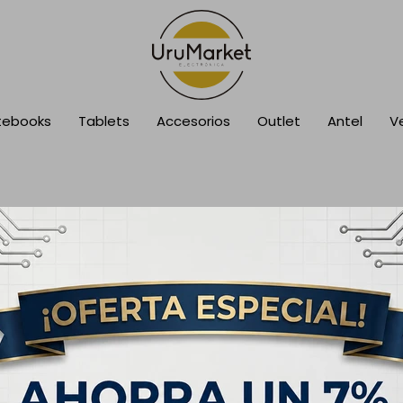
tebooks
Tablets
Accesorios
Outlet
Antel
V
cción.
sca en otras secciones de nuestro catálogo.