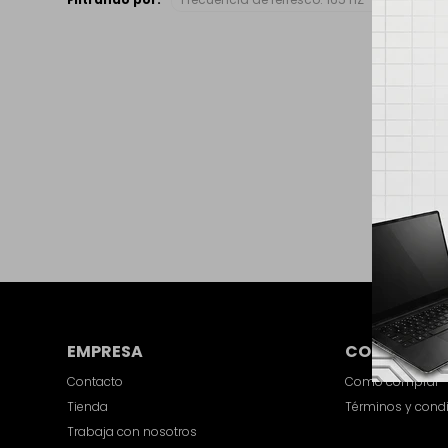
EMPRESA
COMPRA
Contacto
Como comprar
Tienda
Términos y cond
Trabaja con nosotros