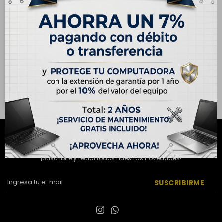
ENVÍO
GRATIS
Laptop Dell Inspiron 16"
Táctil, AMD Ryzen 7 250,
32GB RAM, 2TB SSD
USD
1.145,00
Hasta en 12 cuotas de
USD 95.42
NEWSLETTER
¡Suscribite y recibí todas nuestras novedades!
SUSCRIBIRME

