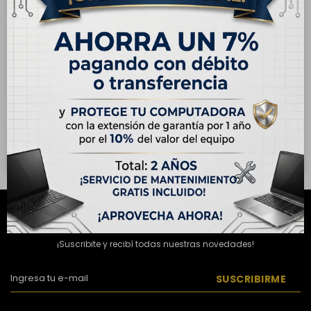
ENVÍO
GRATIS
ENVÍO
GRATIS
OUTLET - Apple iPhone 11
OUTLET - Apple iPhone SE
64GB - Rojo
(3) Generación 64GB -
Medianoche
USD
275,00
USD
189,00
USD
389,00
Hasta en 12 cuotas de
Hasta en 12 cuotas de
USD 22.92
USD 15.75
NEWSLETTER
¡Suscribite y recibí todas nuestras novedades!
SUSCRIBIRME