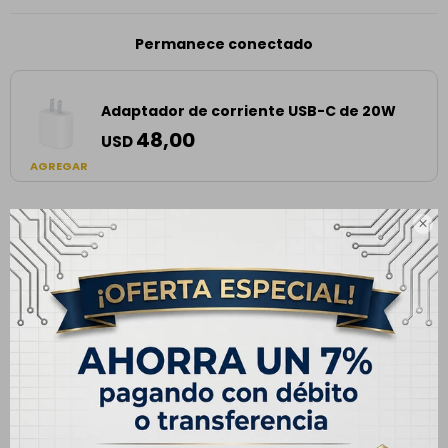
Permanece conectado
Adaptador de corriente USB-C de 20W
48,00
USD
AGREGAR

Envíos
Cambios y Devoluciones
Medios de pago
Descripción
Especificaciones