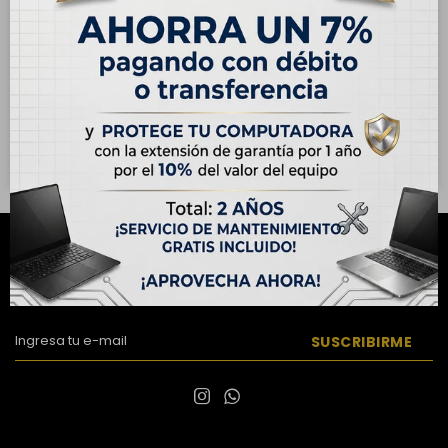
Case para iPhone 12 /
Vidrio Templado para
iPhone 12 Pro
iPhone 12
USD
15,00
USD
9,00
Hasta en 12 cuotas de
Hasta en 12 cuotas de
USD 1.25
USD 0.75
NEWSLETTER
¡Suscribite y recibí todas nuestras novedades!
SUSCRIBIRME

