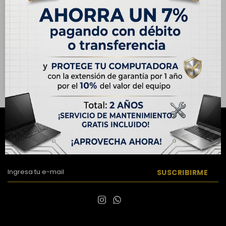
Case para Samsung
Galaxy S25
USD
15,00
Hasta en 12 cuotas de
USD 1.25
NEWSLETTER
¡Suscribite y recibí todas nuestras novedades!
SUSCRIBIRME

