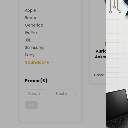
Apple
Beats
Generica
GoPro
JBL
ENVÍO
G
Samsung
Auriculares In
Sony
Anker Soundcore
Soundcore
Earbu
USD
13
Hasta en 12 cuotas
Precio
($)
OK