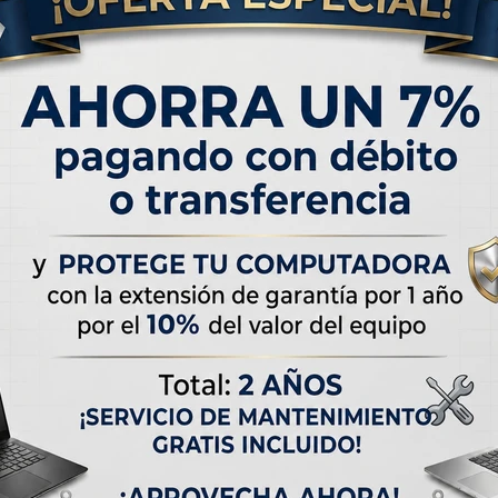
RATIS
ENVÍO
GRATIS
alámbricos
Soundcore Boom V2
 Liberty 5
Altavoz Bluetooth Portátil
ds
9,00
USD
140,00
 de
USD 11.59
Hasta en 12 cuotas de
USD 11.67