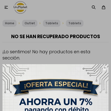

Home
Outlet
Tablets
Tablets
NO SE HAN RECUPERADO PRODUCTOS
¡Lo sentimos! No hay productos en esta
sección.
Inténtalo nuevamente con otros criterios de filtrado o busca en

otras secciones de nuestro catálogo.
Filtrando por:
Tablets
Tablets
Pantalla:
11"
Quitar filtros