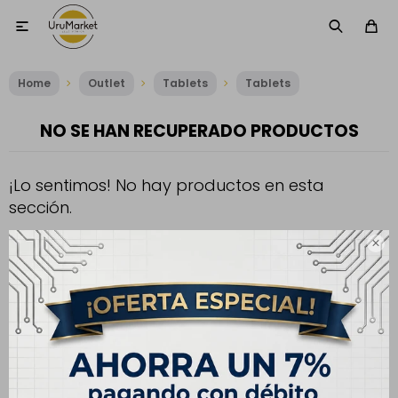

Home
Outlet
Tablets
Tablets
NO SE HAN RECUPERADO PRODUCTOS
¡Lo sentimos! No hay productos en esta
sección.
Inténtalo nuevamente con otros criterios de filtrado o busca en

otras secciones de nuestro catálogo.
Filtrando por:
Tablets
Tablets
Color:
Plata
Te recomendamos quitar:
Quitar filtros
Tablets