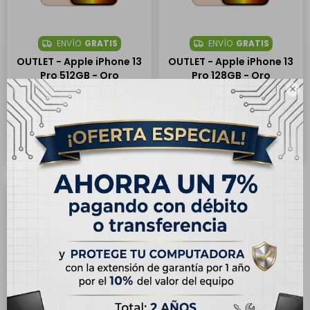
ENVÍO
GRATIS
ENVÍO
GRATIS
OUTLET - Apple iPhone 13
OUTLET - Apple iPhone 13
Pro 512GB - Oro
Pro 128GB - Oro

USD
685,00
USD
565,00
USD
840,00
USD
699,00
Hasta en 12 cuotas de
Hasta en 12 cuotas de
USD 57.09
USD 47.09
43