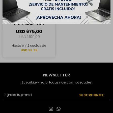
ENVÍO
GRATIS
OUTLET - Apple iPhone 14
Pro 256GB - Oro
USD
675,00
USD
1.199,00
Hasta en 12 cuotas de
USD 56.25
NEWSLETTER
¡Suscribite y recibí todas nuestras novedades!
SUSCRIBIRME

