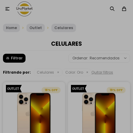

Home
Outlet
Celulares
CELULARES
Recomendados
Filtrando por:
Celulares
Color:
Oro
Quitar filtros
18
19