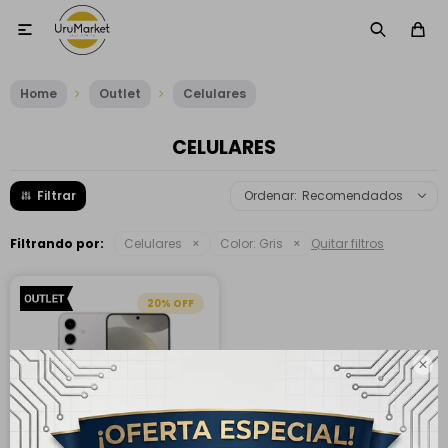

Home
Outlet
Celulares
CELULARES
Recomendados
Filtrando por:
Celulares
Color:
Gris
Quitar filtros
20
