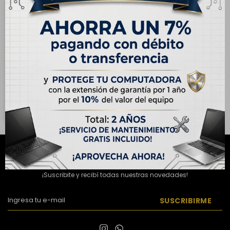
ENVÍO
GRATIS
OUTLET - Samsung
Galaxy S24 5G 128GB -
Gris Marble
USD
470,00
USD
590,00
Hasta en 12 cuotas de
USD 39.17
NEWSLETTER
¡Suscribite y recibí todas nuestras novedades!
SUSCRIBIRME

