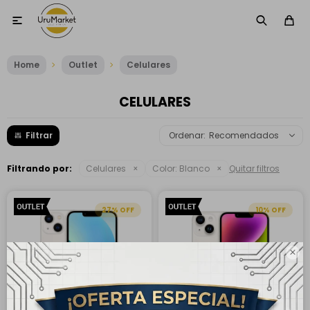

Home
Outlet
Celulares
CELULARES
Recomendados
Filtrando por:
Celulares
Color:
Blanco
Quitar filtros
27
10
