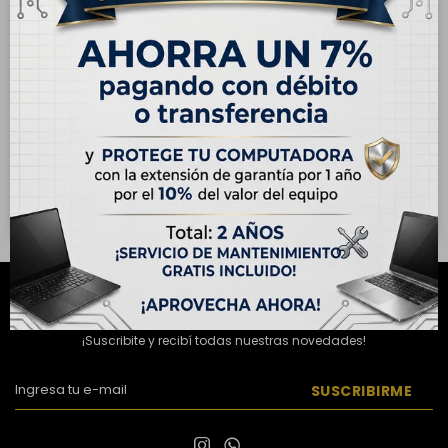
ENVÍO
GRATIS
ENVÍO
GRATIS
OUTLET - Apple iPhone 13
OUTLET - Apple iPhone 14
128GB - Blanco Estelar
128GB - Blanco Estelar
USD
420,00
USD
465,00
USD
580,00
USD
520,00
Hasta en 12 cuotas de
Hasta en 12 cuotas de
USD 35.00
USD 38.75
NEWSLETTER
¡Suscribite y recibí todas nuestras novedades!
SUSCRIBIRME

