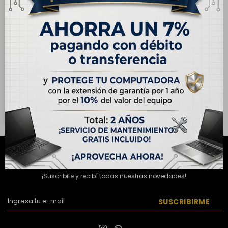
ENVÍO
GRATIS
OUTLET - Apple iPhone SE
(3) Generación 64GB -
Blanco Estelar
USD
189,00
USD
389,00
Hasta en 12 cuotas de
USD 15.75
NEWSLETTER
¡Suscribite y recibí todas nuestras novedades!
SUSCRIBIRME