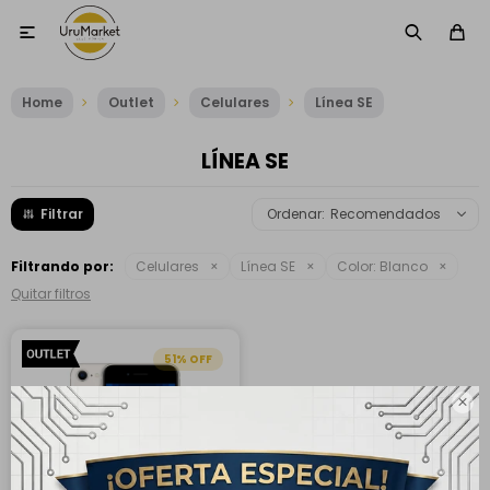

Home
Outlet
Celulares
Línea SE
LÍNEA SE
Recomendados
Filtrando por:
Celulares
Línea SE
Color:
Blanco
Quitar filtros
51
