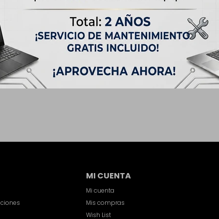
MI CUENTA
Mi cuenta
iciones
Mis compras
Wish List