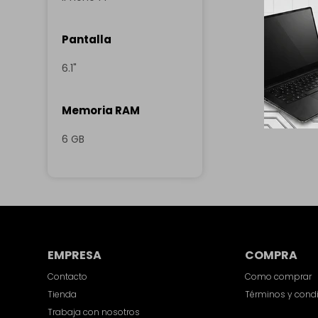
Pantalla
6.1"
Memoria RAM
6 GB
EMPRESA
COMPRA
Contacto
Como comprar
Tienda
Términos y cond
Trabaja con nosotros