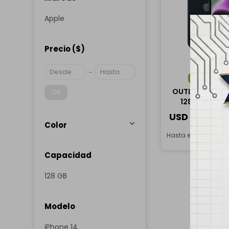
Apple
Precio
($)
ENVÍO
G
OUTLET - Apple
OK
128GB - Med
USD
465,00
Color
Hasta en 12 cuotas
Capacidad
128 GB
Modelo
iPhone 14