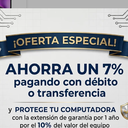
RATIS
 iPhone 14
ianoche
USD
520,00
 de
USD 38.75