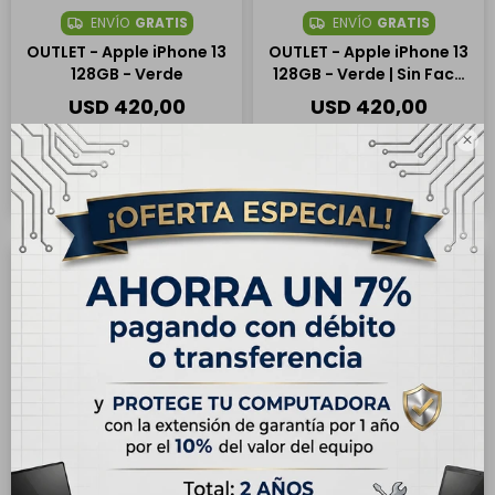
ENVÍO
GRATIS
ENVÍO
GRATIS
OUTLET - Apple iPhone 13
OUTLET - Apple iPhone 13
128GB - Verde
128GB - Verde | Sin Face
ID
USD
420,00
USD
420,00
USD
580,00
USD
580,00

Hasta en 12 cuotas de
Hasta en 12 cuotas de
USD 35.00
USD 35.00
1
14