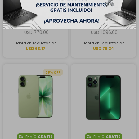
ENVÍO
GRATIS
ENVÍO
GRATIS
Samsung Galaxy S25 5G
Apple iPhone 16 128GB -
128GB - Menta
Verde Azulado
USD
758,00
USD
940,00
USD
770,00
USD
1.096,00
Hasta en 12 cuotas de
Hasta en 12 cuotas de
USD 63.17
USD 78.34
28
ENVÍO
GRATIS
ENVÍO
GRATIS