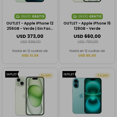
ENVÍO
GRATIS
ENVÍO
GRATIS
OUTLET - Apple iPhone 12
OUTLET - Apple iPhone 15
256GB - Verde | Sin Face
128GB - Verde
ID
USD
373,00
USD
660,00
USD
599,00
USD
760,00
Hasta en 12 cuotas de
Hasta en 12 cuotas de
USD 31.09
USD 55.00
1
7