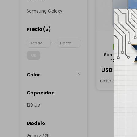
Samsung Galaxy
Precio
($)
ENVÍO
G
Samsung Gala
OK
128GB - Azu
USD
758,00
Color
Hasta en 12 cuotas
Capacidad
128 GB
Modelo
Galaxy S25