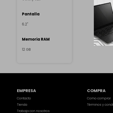
Pantalla
6.2"
Memoria RAM
12 GB
EMPRESA
COMPRA
Contacto
Como comprar
Tienda
Términos y cond
Trabaja con nosotros