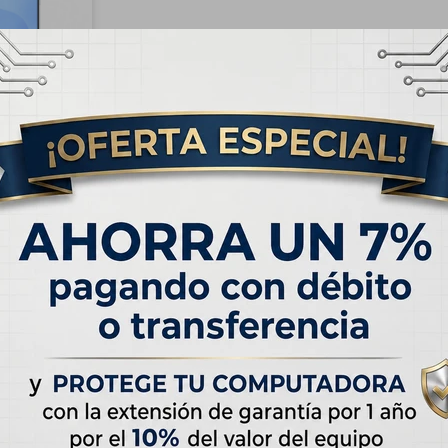
RATIS
xy S25 5G
l Hielo
USD
770,00
 de
USD 63.17