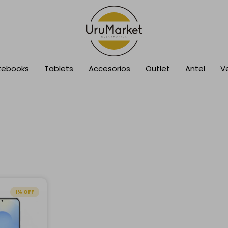
tebooks
Tablets
Accesorios
Outlet
Antel
V
1