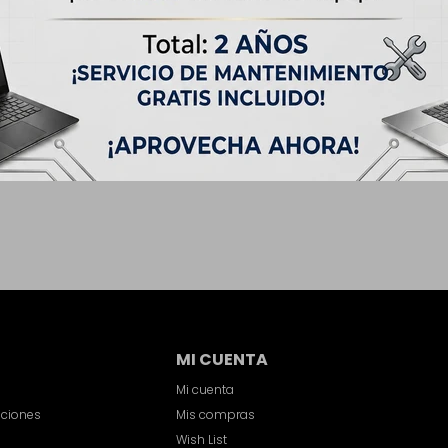
MI CUENTA
Mi cuenta
iciones
Mis compras
Wish List