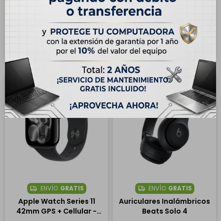
42mm GPS - Negro
Inalámbricos Sony
WH1000XM5
USD
610,00
USD
349,00
Hasta en 12 cuotas de
Hasta en 12 cuotas de
USD 50.84
USD 29.09
ENVÍO
GRATIS
ENVÍO
GRATIS
Apple Watch Series 11
Auriculares Inalámbricos
42mm GPS + Cellular -
Beats Solo 4